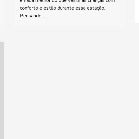
e nada melhor do que vestir as crianças com
conforto e estilo durante essa estação.
Pensando ….