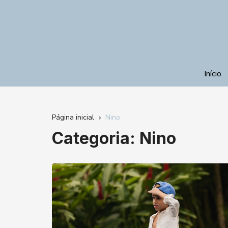
Ir
para
o
conteúdo
Início
Página inicial
Nino
Categoria:
Nino