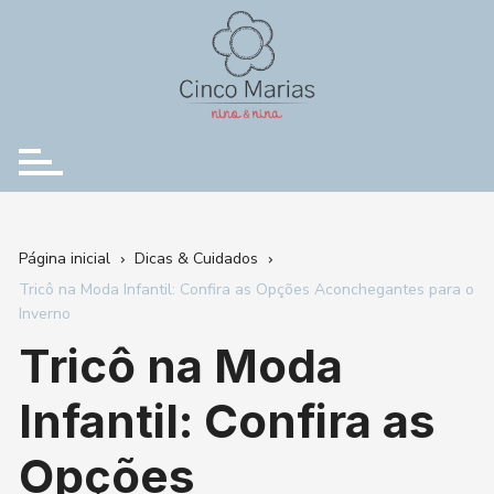
Ir
para
o
conteúdo
Página inicial
Dicas & Cuidados
Tricô na Moda Infantil: Confira as Opções Aconchegantes para o
Inverno
Tricô na Moda
Infantil: Confira as
Opções